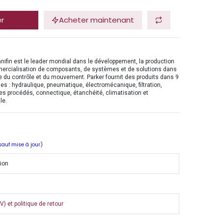
er
Acheter maintenant
nifin est le leader mondial dans le développement, la production
mercialisation de composants, de systèmes et de solutions dans
 du contrôle et du mouvement. Parker fournit des produits dans 9
es : hydraulique, pneumatique, électromécanique, filtration,
es procédés, connectique, étanchéité, climatisation et
le.
 sauf mise à jour)
tion
) et politique de retour