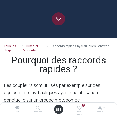
Tous les
Tubes et
Raccords rapides hydrauliques : entretien, défauts & choix
blogs
Raccords
Pourquoi des raccords
rapides ?
Les coupleurs sont utilisés par exemple sur des
équipements hydrauliques ayant une utilisation
ponctuelle sur un groupe motopompe.
0
Accueil
Recherche
Liste
Account
L’utilisation de ce type de liaison est justifiée par le
d'envies