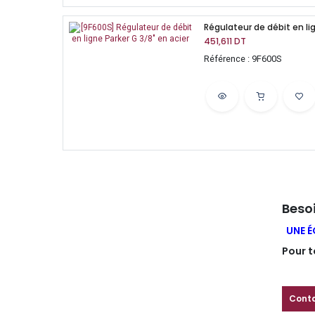
Régulateur de débit en lig
451,611
DT
Référence : 9F600S
Besoi
UNE É
Pour t
Cont