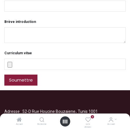
Brève introduction
Curriculum vitae
Soumettre
Adresse : 52-D Rue Houcine Bouzaiene، Tunis 1001
0
contact@ebs.com.tn
Accueil
Recherche
Liste
Account
d'envies