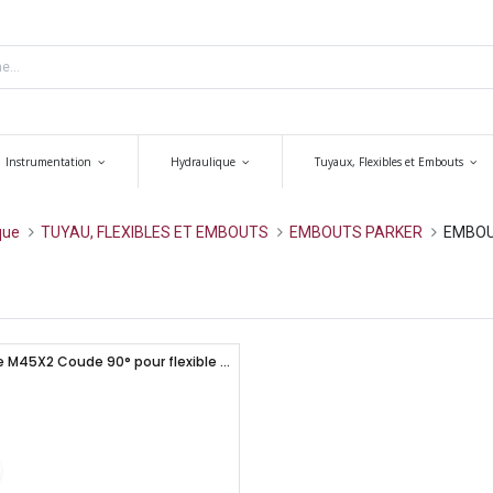
Instrumentation
Hydraulique
Tuyaux, Flexibles et Embouts
que
TUYAU, FLEXIBLES ET EMBOUTS
EMBOUTS PARKER
EMBOU
Embout Femelle métrique M45X2 Coude 90° pour flexible 1"1/4 - Serie 71