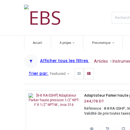
Accueil
A propos
Pneumatique
Afficher tous les filtres
Articles
​​​Instrum
Trier par:
Featured
244,176
DT
Référence : 8-8 RA-SSHP ; M
Validité de prix toutes tax
sauf mise à jour)