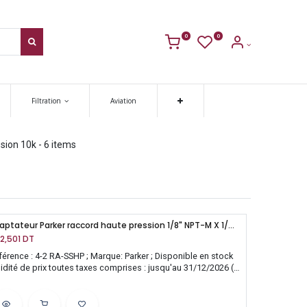
0
0
Filtration
Aviation
sion 10k
- 6 items
Adaptateur Parker raccord haute pression 1/8" NPT-M X 1/4" NPT-F , inox 316
2,501
DT
férence : 4-2 RA-SSHP ; Marque: Parker ; Disponible en stock
lidité de prix toutes taxes comprises : jusqu'au 31/12/2026 (
uf mise à jour)