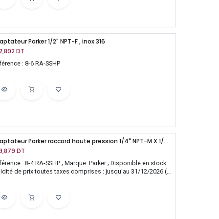
aptateur Parker 1/2" NPT-F , inox 316
2,892
DT
férence : 8-6 RA-SSHP
Adaptateur Parker raccord haute pression 1/4" NPT-M X 1/2" NPT-F , inox 316
9,879
DT
férence : 8-4 RA-SSHP ; Marque: Parker ; Disponible en stock
lidité de prix toutes taxes comprises : jusqu'au 31/12/2026 (
uf mise à jour)