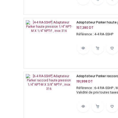
157,380
DT
Référence : 4-4 RA-SSHP
191,998
DT
Référence : 6-4 RA-SSHP ; M
Validité de prix toutes tax
sauf mise à jour)