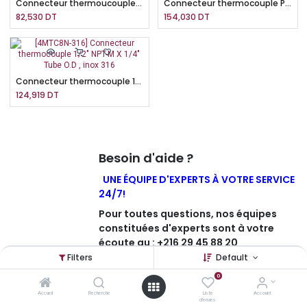
Connecteur thermoucouple Parker , 1/4" NPT-M X 1/4" mm tube O.D , inox 316
Connecteur thermocouple Parker 1/2" NPT-M X 3/8" tube O.D , inox 316
82,530
DT
154,030
DT
Connecteur thermocouple 1/2" NPT-M X 1/4" Tube O.D , inox 316
124,919
DT
Besoin d'aide ?
UNE ÉQUIPE D'EXPERTS À VOTRE SERVICE
24/7!
Pour toutes questions, nos équipes
constituées d'experts sont à votre
écoute au : +216 29 45 88 20
Filters
Default
0
Contactez-nous
Accueil
Recherche
Liste
Account
d'envies