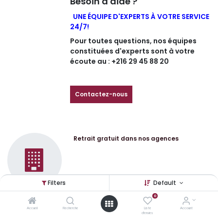
Besoin d'aide ?
UNE ÉQUIPE D'EXPERTS À VOTRE SERVICE
24/7!
Pour toutes questions, nos équipes
constituées d'experts sont à votre
écoute au : +216 29 45 88 20
Contactez-nous
Retrait gratuit dans nos agences
Filters
Default
0
Livraison gratuite à partir de 300 dinars
Accueil
Recherche
Liste
Account
d'envies