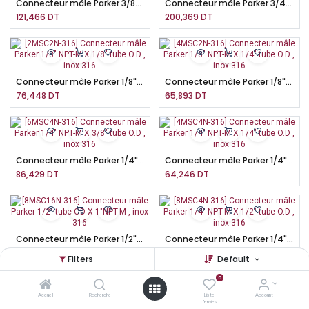
Connecteur mâle Parker 3/8" NPT-M X 1/2" tube O.D , inox 316
Connecteur mâle Parker 3/4" NPT-M X 1/2" tube O.D , inox 316
121,466
DT
200,369
DT
Connecteur mâle Parker 1/8" NPT-M X 1/8" tube O.D , inox 316
Connecteur mâle Parker 1/8" NPT-M X 1/4" tube O.D , inox 316
76,448
DT
65,893
DT
Connecteur mâle Parker 1/4" NPT-M X 3/8" tube O.D , inox 316
Connecteur mâle Parker 1/4" NPT-M X 1/4" tube O.D , inox 316
86,429
DT
64,246
DT
Connecteur mâle Parker 1/2" tube OD X 1"NPT-M , inox 316
Connecteur mâle Parker 1/4" NPT-M X 1/2" tube O.D , inox 316
413,987
DT
128,493
DT
Filters
Default
0
Accueil
Recherche
Liste
Account
d'envies