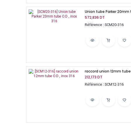
Union tube Parker 20mm tu
572,836
DT
Référence : SCM20-316
raccord union 12mm tube O
212,173
DT
Référence : SCM12-316