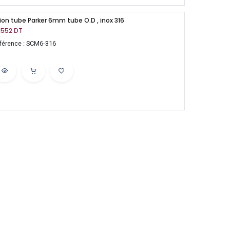
ion tube Parker 6mm tube O.D , inox 316
,552
DT
férence : SCM6-316