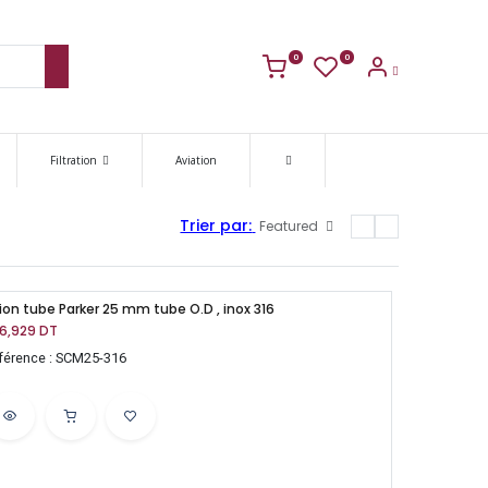
0
0
Filtration
Aviation
Trier par:
Featured
ion tube Parker 25 mm tube O.D , inox 316
6,929
DT
férence : SCM25-316