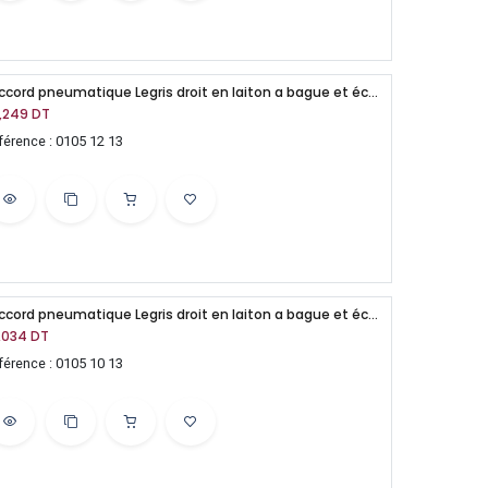
Raccord pneumatique Legris droit en laiton a bague et écrou T12 1/4" BSPT-M
,249
DT
férence : 0105 12 13
Raccord pneumatique Legris droit en laiton a bague et écrou T10 1/4" BSPT-M
,034
DT
férence : 0105 10 13