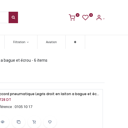
0
0
Filtration
Aviation
 a bague et écrou
- 6 items
Raccord pneumatique Legris droit en laiton a bague et écrou T10 3/8" BSPT-M
,728
DT
férence : 0105 10 17