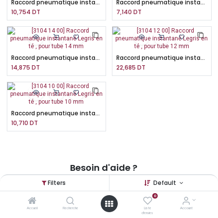
Raccord pneumatique instantané Legris en té , pour tube 6 mm
Raccord pneumatique instantané Legris en té , pour tube 4 mm
10,754
DT
7,140
DT
Raccord pneumatique instantané Legris en té , pour tube 14 mm
Raccord pneumatique instantané Legris en té , pour tube 12 mm
14,875
DT
22,685
DT
Raccord pneumatique instantané Legris en té , pour tube 10 mm
10,710
DT
Besoin d'aide ?
UNE ÉQUIPE D'EXPERTS À VOTRE SERVICE
Filters
Default
24/7!
0
Pour toutes questions, nos équipes
Accueil
Recherche
Liste
Account
d'envies
constituées d'experts sont à votre