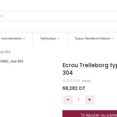
Instrumentation
Hydraulique
Tuyaux, Flexibles et Embouts
nox 304
Ecrou Trelleborg ty
304
(0 avis)
68,282
DT
Ajouter au pani