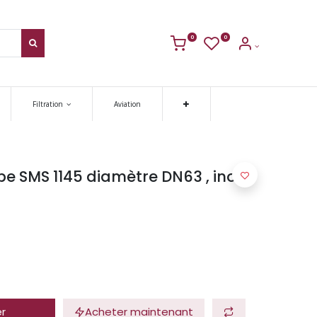
0
0
Filtration
Aviation
pe SMS 1145 diamètre DN63 , inox
er
Acheter maintenant