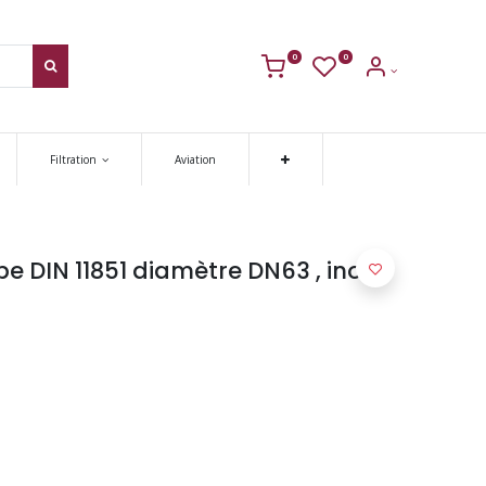
0
0
Filtration
Aviation
pe DIN 11851 diamètre DN63 , inox