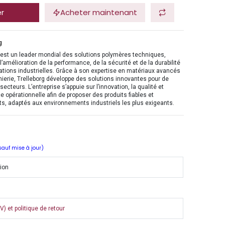
er
Acheter maintenant
g
 est un leader mondial des solutions polymères techniques,
l’amélioration de la performance, de la sécurité et de la durabilité
ations industrielles. Grâce à son expertise en matériaux avancés
nierie, Trelleborg développe des solutions innovantes pour de
ecteurs. L’entreprise s’appuie sur l’innovation, la qualité et
ce opérationnelle afin de proposer des produits fiables et
s, adaptés aux environnements industriels les plus exigeants.
 sauf mise à jour)
tion
) et politique de retour