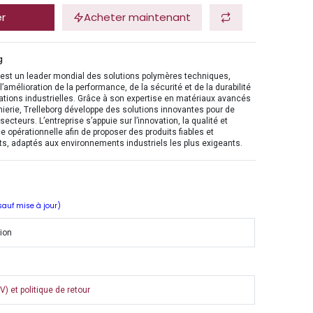
er
Acheter maintenant
g
 est un leader mondial des solutions polymères techniques,
l’amélioration de la performance, de la sécurité et de la durabilité
ations industrielles. Grâce à son expertise en matériaux avancés
nierie, Trelleborg développe des solutions innovantes pour de
ecteurs. L’entreprise s’appuie sur l’innovation, la qualité et
ce opérationnelle afin de proposer des produits fiables et
s, adaptés aux environnements industriels les plus exigeants.
 sauf mise à jour)
tion
) et politique de retour