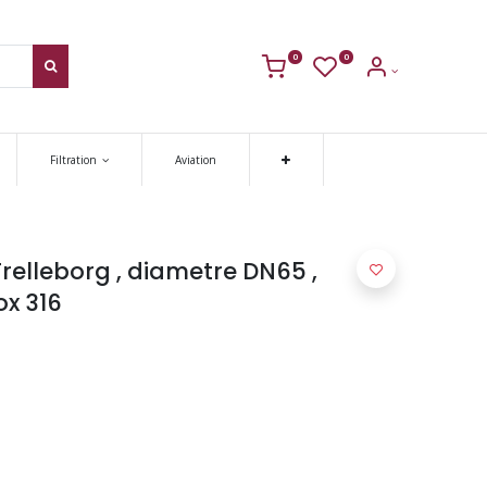
0
0
Filtration
Aviation
 Trelleborg , diametre DN65 ,
ox 316