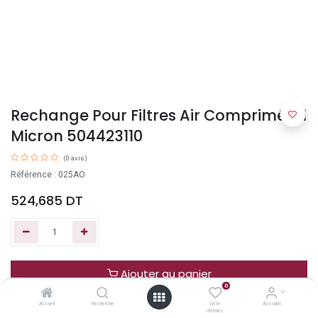
Rechange Pour Filtres Air Comprimé 0.1
Micron 504423110
(0 avis)
Référence : 025AO
524,685
DT
Ajouter au panier
0
Accueil
Recherche
Liste
Account
Acheter maintenant
d'envies