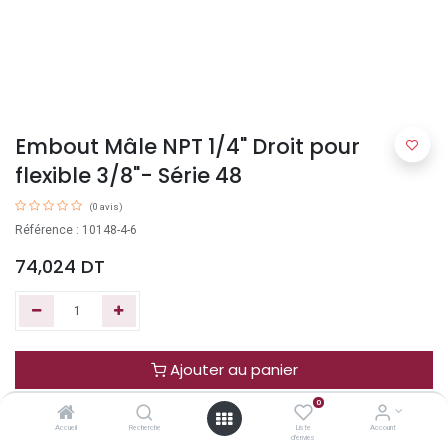
Embout Mâle NPT 1/4" Droit pour
flexible 3/8"- Série 48
(0 avis)
Référence : 10148-4-6
74,024
DT
Ajouter au panier
0
Acheter maintenant
Accueil
Recherche
Liste
Account
d'envies