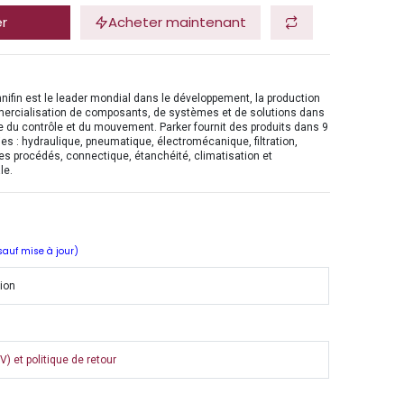
er
Acheter maintenant
nifin est le leader mondial dans le développement, la production
mercialisation de composants, de systèmes et de solutions dans
 du contrôle et du mouvement. Parker fournit des produits dans 9
es : hydraulique, pneumatique, électromécanique, filtration,
es procédés, connectique, étanchéité, climatisation et
le.
 sauf mise à jour)
tion
) et politique de retour