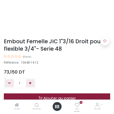
Embout Femelle JIC 1"3/16 Droit pour
flexible 3/4"- Serie 48
(0 avis)
Référence : 10648-14-12
73,150
DT
Ajouter au panier
0
Accueil
Recherche
Liste
Account
Acheter maintenant
d'envies