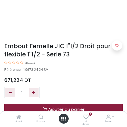
Embout Femelle JIC 1''1/2 Droit pour
flexible 1''1/2 - Serie 73
(0 avis)
Référence : 10673-24-24-SM
671,224
DT
Ajouter au panier
0
Accueil
Recherche
Liste
Account
Acheter maintenant
d'envies