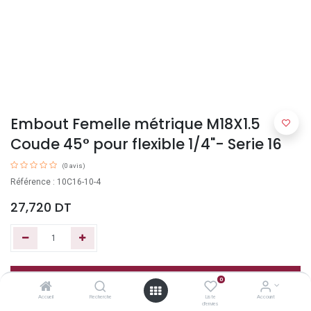
Embout Femelle métrique M18X1.5
Coude 45° pour flexible 1/4"- Serie 16
(0 avis)
Référence : 10C16-10-4
27,720
DT
Ajouter au panier
0
Accueil
Recherche
Liste
Account
d'envies