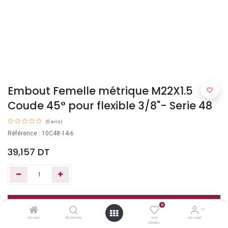
Embout Femelle métrique M22X1.5
Coude 45° pour flexible 3/8"- Serie 48
(0 avis)
Référence : 10C48-14-6
39,157
DT
Ajouter au panier
0
Accueil
Recherche
Liste
Account
d'envies