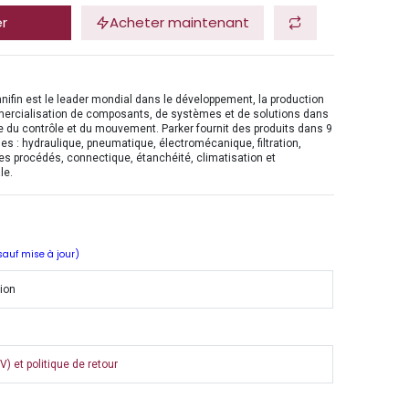
er
Acheter maintenant
nifin est le leader mondial dans le développement, la production
mercialisation de composants, de systèmes et de solutions dans
 du contrôle et du mouvement. Parker fournit des produits dans 9
es : hydraulique, pneumatique, électromécanique, filtration,
es procédés, connectique, étanchéité, climatisation et
le.
 sauf mise à jour)
tion
) et politique de retour