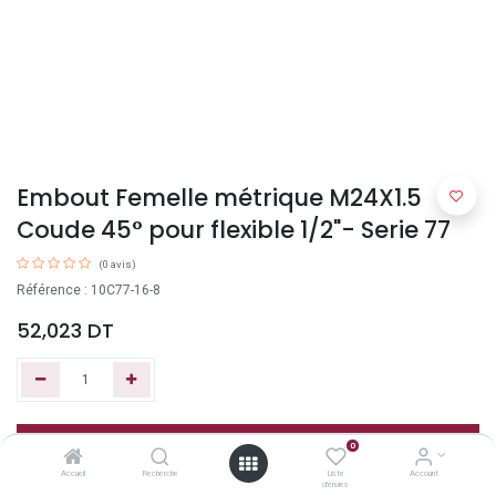
Embout Femelle métrique M24X1.5
Coude 45° pour flexible 1/2"- Serie 77
(0 avis)
Référence : 10C77-16-8
52,023
DT
Ajouter au panier
0
Accueil
Recherche
Liste
Account
d'envies