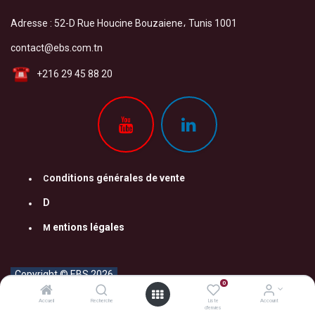
Adresse : 52-D Rue Houcine Bouzaiene، Tunis 1001
contact@ebs.com.tn
+216 29 45 88 20
onditions générales de vente
C
D
entions légales
M
Copyright © EBS 2026
0
Accueil
Recherche
Liste
Account
d'envies