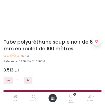
Tube polyuréthane souple noir de 6 x 4
mm en roulet de 100 mètres
(0 avis)
Référence : 1100U06 01 / 100M
3,513
DT
Ajouter au panier
0
Accueil
Recherche
Liste
Account
d'envies