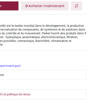
er
Acheter maintenant
nifin est le leader mondial dans le développement, la production
mercialisation de composants, de systèmes et de solutions dans
 du contrôle et du mouvement. Parker fournit des produits dans 9
es : hydraulique, pneumatique, électromécanique, filtration,
es procédés, connectique, étanchéité, climatisation et
le.
 sauf mise à jour)
tion
) et politique de retour