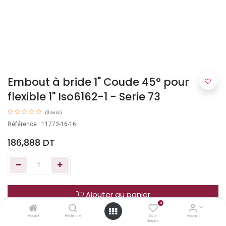
Embout à bride 1" Coude 45° pour
flexible 1" Iso6162-1 - Serie 73
(0 avis)
Référence : 11773-16-16
186,888
DT
Ajouter au panier
0
Accueil
Recherche
Liste
Account
Acheter maintenant
d'envies