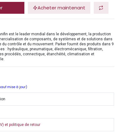
er
Acheter maintenant
nifin est le leader mondial dans le développement, la production
mercialisation de composants, de systèmes et de solutions dans
 du contrôle et du mouvement. Parker fournit des produits dans 9
es : hydraulique, pneumatique, électromécanique, filtration,
es procédés, connectique, étanchéité, climatisation et
le.
 sauf mise à jour)
tion
) et politique de retour