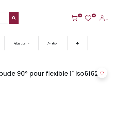
0
0
Filtration
Aviation
ude 90° pour flexible 1" Iso6162-1