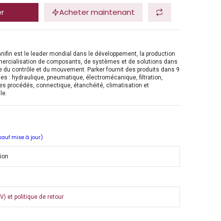
er
Acheter maintenant
nifin est le leader mondial dans le développement, la production
mercialisation de composants, de systèmes et de solutions dans
 du contrôle et du mouvement. Parker fournit des produits dans 9
es : hydraulique, pneumatique, électromécanique, filtration,
es procédés, connectique, étanchéité, climatisation et
le.
 sauf mise à jour)
tion
) et politique de retour