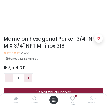
Mamelon hexagonal Parker 3/4" NPT-
M X 3/4" NPT M , inox 316
(0 avis)
Référence : 12-12 MHN-SS
187,519
DT
Ajouter au panier
0
Accueil
Recherche
Liste
Account
Acheter maintenant
d'envies