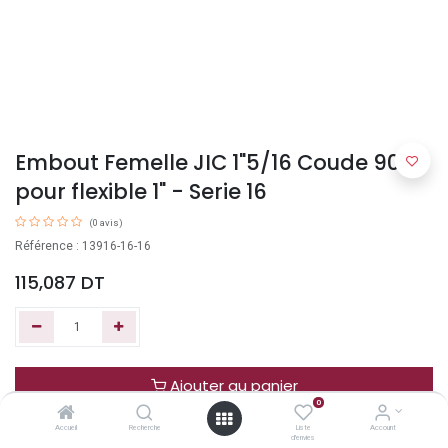
Embout Femelle JIC 1"5/16 Coude 90°
pour flexible 1" - Serie 16
(0 avis)
Référence : 13916-16-16
115,087
DT
Ajouter au panier
0
Accueil
Recherche
Liste
Account
Acheter maintenant
d'envies