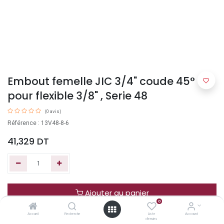
Embout femelle JIC 3/4" coude 45°
pour flexible 3/8" , Serie 48
(0 avis)
Référence : 13V48-8-6
41,329
DT
Ajouter au panier
0
Accueil
Recherche
Liste
Account
Acheter maintenant
d'envies