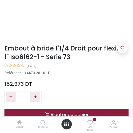
Embout à bride 1"1/4 Droit pour flexible
1" Iso6162-1 - Serie 73
(0 avis)
Référence : 14A73-20-16-1P
152,973
DT
Ajouter au panier
0
Accueil
Recherche
Liste
Account
Acheter maintenant
d'envies