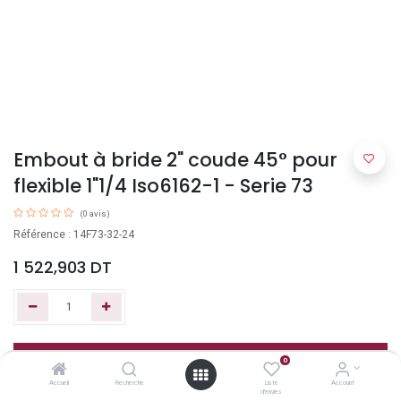
Embout à bride 2" coude 45° pour
flexible 1"1/4 Iso6162-1 - Serie 73
(0 avis)
Référence : 14F73-32-24
1 522,903
DT
Ajouter au panier
0
Accueil
Recherche
Liste
Account
d'envies