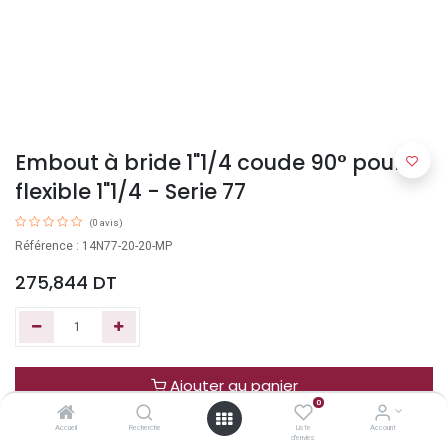
Embout à bride 1"1/4 coude 90° pour
flexible 1"1/4 - Serie 77
(0 avis)
Référence : 14N77-20-20-MP
275,844
DT
Ajouter au panier
0
Accueil
Recherche
Liste
Account
Acheter maintenant
d'envies