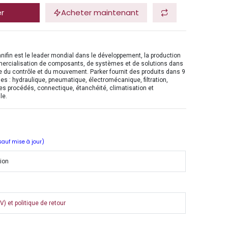
er
Acheter maintenant
nifin est le leader mondial dans le développement, la production
mercialisation de composants, de systèmes et de solutions dans
 du contrôle et du mouvement. Parker fournit des produits dans 9
es : hydraulique, pneumatique, électromécanique, filtration,
es procédés, connectique, étanchéité, climatisation et
le.
 sauf mise à jour)
tion
) et politique de retour