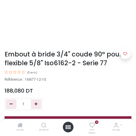
Embout à bride 3/4" coude 90° pour
flexible 5/8" Iso6162-2 - Serie 77
(0 avis)
Référence : 16N77-12-10
188,080
DT
Ajouter au panier
0
Accueil
Recherche
Liste
Account
d'envies