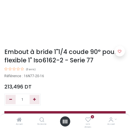
Embout à bride 1"1/4 coude 90° pour
flexible 1" Iso6162-2 - Serie 77
(0 avis)
Référence : 16N77-20-16
213,496
DT
Ajouter au panier
0
Accueil
Recherche
Liste
Account
d'envies