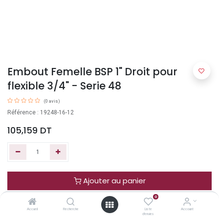
Embout Femelle BSP 1" Droit pour
flexible 3/4" - Serie 48
(0 avis)
Référence : 19248-16-12
105,159
DT
Ajouter au panier
0
Acheter maintenant
Accueil
Recherche
Liste
Account
d'envies