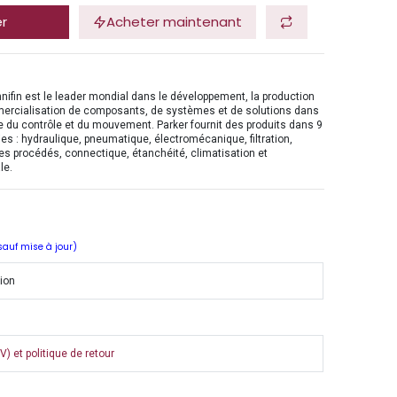
er
Acheter maintenant
nifin est le leader mondial dans le développement, la production
mercialisation de composants, de systèmes et de solutions dans
 du contrôle et du mouvement. Parker fournit des produits dans 9
es : hydraulique, pneumatique, électromécanique, filtration,
es procédés, connectique, étanchéité, climatisation et
le.
 sauf mise à jour)
tion
) et politique de retour