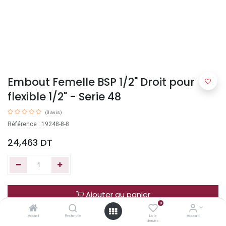
Embout Femelle BSP 1/2" Droit pour
flexible 1/2" - Serie 48
(0 avis)
Référence : 19248-8-8
24,463
DT
Ajouter au panier
0
Accueil
Recherche
Liste
Account
Acheter maintenant
d'envies