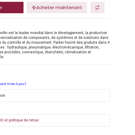
er
Acheter maintenant
nifin est le leader mondial dans le développement, la production
mercialisation de composants, de systèmes et de solutions dans
 du contrôle et du mouvement. Parker fournit des produits dans 9
es : hydraulique, pneumatique, électromécanique, filtration,
es procédés, connectique, étanchéité, climatisation et
le.
 sauf mise à jour)
tion
) et politique de retour