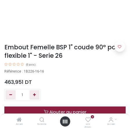
Embout Femelle BSP 1" coude 90° pour
flexible 1" - Serie 26
(0 avis)
Référence : 1B226-16-16
463,951
DT
Ajouter au panier
0
Accueil
Recherche
Liste
Account
Acheter maintenant
d'envies