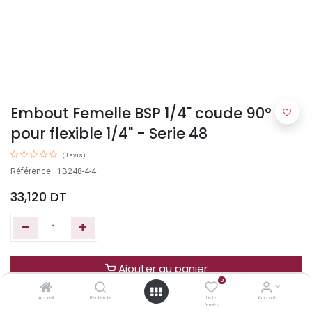
Embout Femelle BSP 1/4" coude 90°
pour flexible 1/4" - Serie 48
(0 avis)
Référence : 1B248-4-4
33,120
DT
Ajouter au panier
0
Accueil
Recherche
Liste
Account
Acheter maintenant
d'envies