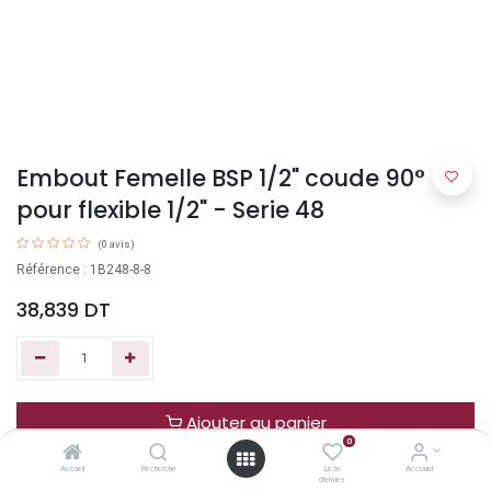
Embout Femelle BSP 1/2" coude 90°
pour flexible 1/2" - Serie 48
(0 avis)
Référence : 1B248-8-8
38,839
DT
Ajouter au panier
0
Accueil
Recherche
Liste
Account
Acheter maintenant
d'envies