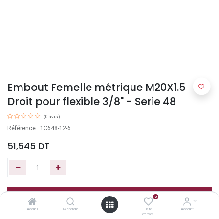
Embout Femelle métrique M20X1.5
Droit pour flexible 3/8" - Serie 48
(0 avis)
Référence : 1C648-12-6
51,545
DT
Ajouter au panier
0
Accueil
Recherche
Liste
Account
d'envies