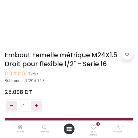
Embout Femelle métrique M24X1.5
Droit pour flexible 1/2" - Serie 16
(0 avis)
Référence : 1C916-16-8
25,098
DT
Ajouter au panier
0
Accueil
Recherche
Liste
Account
d'envies