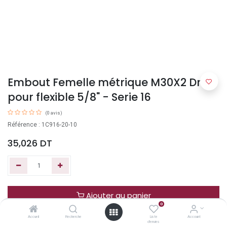
Embout Femelle métrique M30X2 Droit
pour flexible 5/8" - Serie 16
(0 avis)
Référence : 1C916-20-10
35,026
DT
Ajouter au panier
0
Accueil
Recherche
Liste
Account
Acheter maintenant
d'envies