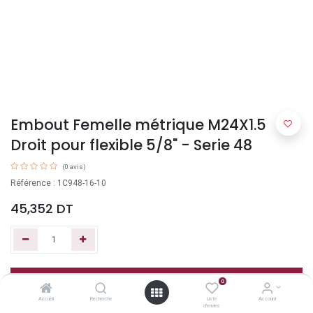
Embout Femelle métrique M24X1.5
Droit pour flexible 5/8" - Serie 48
(0 avis)
Référence : 1C948-16-10
45,352
DT
Ajouter au panier
0
Accueil
Recherche
Liste
Account
d'envies